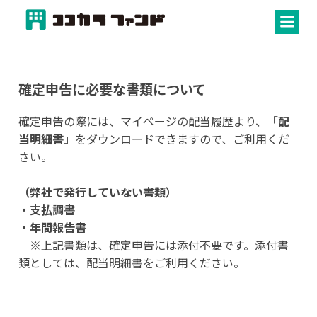
コ
ン
テ
ン
ツ
確定申告に必要な書類について
へ
ス
確定申告の際には、マイページの配当履歴より、
「配
キ
当明細書」
をダウンロードできますので、ご利用くだ
ッ
さい。
プ
（弊社で発行していない書類）
・支払調書
・年間報告書
※上記書類は、確定申告には添付不要です。添付書
類としては、配当明細書をご利用ください。