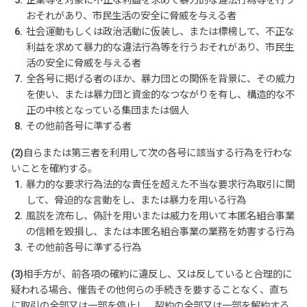
企業等を対象に不正な利益を求めて暴力的な違法行為等を行う
おそれがあり、市民生活の安全に脅威を与える者
社会運動もしくは政治活動に仮装し、または標榜して、不正な
利益を求めて暴力的な違法行為等を行うおそれがあり、市民生
活の安全に脅威を与える者
全各号に掲げる者のほか、暴力団との関係を背景に、その威力
を使い、または暴力団と資金的なつながりを有し、構造的な不
正の中核となっている集団または個人
その他前各号に準ずる者
(2)自らまたは第三者を利用して次の各号に該当する行為を行わな
いことを確約する。
暴力的な要求行為法的な責任を超えた不当な要求行為取引に関
して、脅迫的な言動をし、または暴力を用いる行為
風説を流布し、偽計を用いまたは威力を用いて本匿名組合事業
の信頼を毀損し、または本匿名組合事業の業務を妨害する行為
その他前各号に準ずる行為
(3)相手方が、前各項の確約に違反し、又は反していると合理的に
疑われる場合、催告その他何らの手続きを要することなく、直ち
に取引の全部又は一部を停止し、契約の全部又は一部を解約する