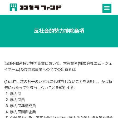
コ
ン
テ
ン
ツ
反社会的勢力排除条項
へ
ス
キ
ッ
プ
当該不動産特定共同事業において、本営業者(株式会社エム・ジェ
イホーム)及び当該事業への全ての出資者は
(1)現在、次の各号のいずれにも該当しないことを表明し、かつ将
来にわたっても該当しないことを確約する。
暴力団
暴力団員
暴力団準構成員
暴力団関係企業