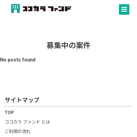
コ
ン
テ
ン
ツ
へ
募集中の案件
ス
キ
No posts found
ッ
プ
サイトマップ
TOP
ココカラ ファンド とは
ご利用の流れ